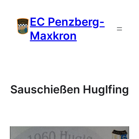
Zum
Inhalt
EC Penzberg-
springen
Maxkron
Sauschießen Huglfing