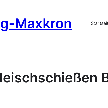
rg-Maxkron
Startsei
leischschießen B