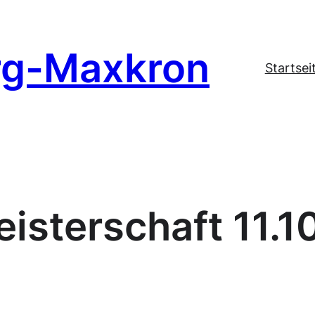
rg-Maxkron
Startsei
isterschaft 11.1