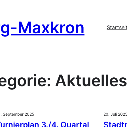
rg-Maxkron
Startsei
egorie:
Aktuelle
. September 2025
20. Juli 202
urnierplan 3./4. Quartal
Stadt