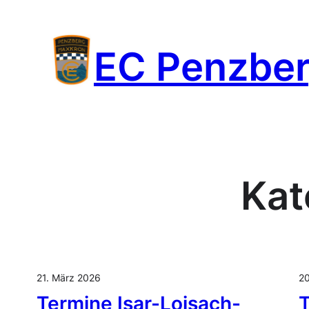
Zum
Inhalt
EC Penzbe
springen
Kat
21. März 2026
20
Termine Isar-Loisach-
T