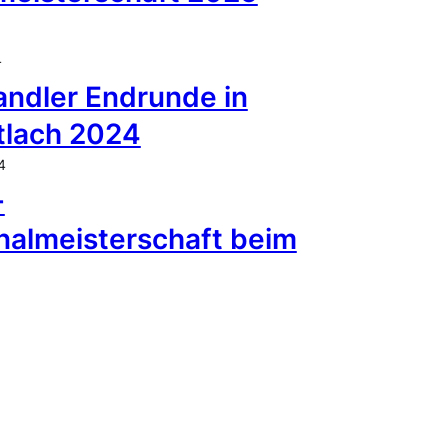
4
andler Endrunde in
tlach 2024
4
-
nalmeisterschaft beim