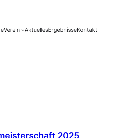
te
Verein
Aktuelles
Ergebnisse
Kontakt
s
5
meisterschaft 2025